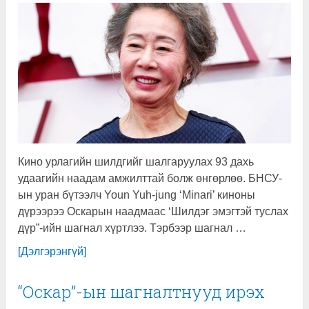
Кино урлагийн шилдгийг шалгаруулах 93 дахь
удаагийн наадам амжилттай болж өнгөрлөө. БНСУ-
ын уран бүтээлч Youn Yuh-jung ‘Minari’ киноны
дүрээрээ Оскарын наадмаас ‘Шилдэг эмэгтэй туслах
дүр”-ийн шагнал хүртлээ. Тэрбээр шагнал …
[Дэлгэрэнгүй]
“Оскар”-ын шагналтнууд ирэх