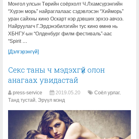
Монгол улсын Төрийн соёрхолт Ч.Лхамсүрэнгийн
“Хүрэн морь” найраглалаас сэдэвлэсэн “Хийморь”
уран сайхны кино Оскарт нэр дэвших эрхээ авчээ.
Найруулагч Г.Эрдэнэбилэгийн тус кино өмнө нь
ХБНГУ-ын “Олденбург филм фестиваль”-аас
“Spirit …
[Дэлгэрэнгүй]
Секс таны ч мэдэхгүй олон
анагаах увидастай
press-service
2019.05.20
Соёл урлаг
,
Танд тустай
,
Эрүүл мэнд