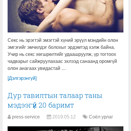
Секс нь эрэгтэй эмэгтэй хүний эрүүл мэндийн олон
эмгэгийг эмчилдэг болохыг эрдэмтэд хэлж байна.
Учир нь секс хөгшрөлтийг удаашруулж, үр тогтоох
чадварыг сайжруулахаас эхлээд санаанд оромгүй
олон анагаах увидастай …
[Дэлгэрэнгүй]
Дур тавилтын талаар таны
мэдээгүй 20 баримт
press-service
2019.05.12
Соёл урлаг