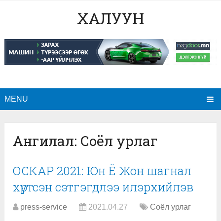
ХАЛУУН
MENU
Ангилал:
Соёл урлаг
ОСКАР 2021: Юн Ё Жон шагнал
хүртсэн сэтгэгдлээ илэрхийлэв
press-service
2021.04.27
Соёл урлаг