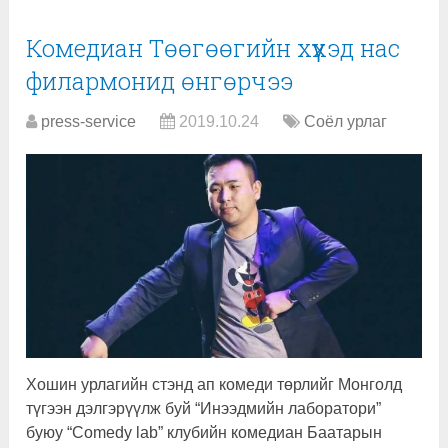
Комедиан Төөгөөгийн хүүхэд нас
филармонид өнгөрчээ
press-service
2019.10.24
Соёл урлаг
Хошин урлагийн стэнд ап комеди төрлийг Монголд
түгээн дэлгэрүүлж буй “Инээдмийн лаборатори”
буюу “Comedy lab” клубийн комедиан Баатарын