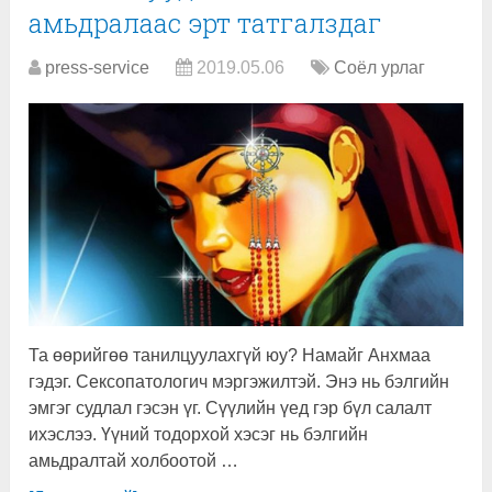
амьдралаас эрт татгалздаг
press-service
2019.05.06
Соёл урлаг
Та өөрийгөө танилцуулахгүй юу? Намайг Анхмаа
гэдэг. Сексопатологич мэргэжилтэй. Энэ нь бэлгийн
эмгэг судлал гэсэн үг. Сүүлийн үед гэр бүл салалт
ихэслээ. Үүний тодорхой хэсэг нь бэлгийн
амьдралтай холбоотой …