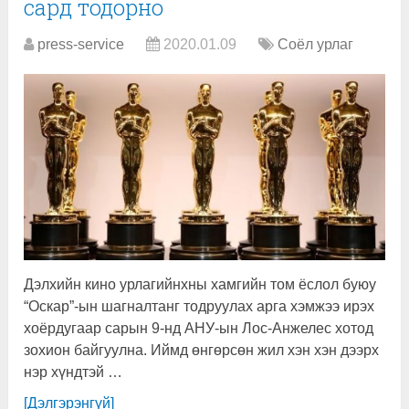
сард тодорно
press-service
2020.01.09
Соёл урлаг
Дэлхийн кино урлагийнхны хамгийн том ёслол буюу
“Оскар”-ын шагналтанг тодруулах арга хэмжээ ирэх
хоёрдугаар сарын 9-нд АНУ-ын Лос-Анжелес хотод
зохион байгуулна. Иймд өнгөрсөн жил хэн хэн дээрх
нэр хүндтэй …
[Дэлгэрэнгүй]