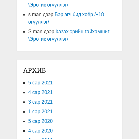
\Эротик өгүүллэг\
s man
дээр
Бэр эгч бид хоёр /+18
өгүүллэг/
S man
дээр
Казах эрийн гайхамшиг
\Эротик өгүүллэг\
АРХИВ
5 сар 2021
4 сар 2021
3 сар 2021
1 сар 2021
5 сар 2020
4 сар 2020