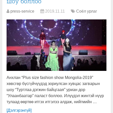
шоу боллоо
press-service
2019.11.11
Соёл урлаг
Анхлан “Plus size fashion show Mongolia-2019″
хөвсгөр бүсгүйчүүдэд зориулсан хувцас загварын
шоу “Туртлаа дэгжин байцгаая” уриан дор
“Улаанбаатар” паласт боллоо. Илүүдэл жинтэй нүүр
тулаад өөртөө итгэх итгэлээ алдаж, нийгмийн …
[Дэлгэрэнгүй]