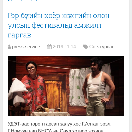
Гэр бүлийн хоёр жүжгийн олон
улсын фестивальд амжилт
гаргав
press-service
2019.11.14
Соёл урлаг
УДЭТ-аас төрөн гарсан залуу хос Г.Алтангэрэл,
Г.Номуун нар БНСУ-ын Сөүл хотноо зохион