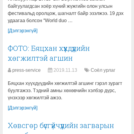
байгуулагдсан хоёр хүний жүжгийн олон улсын
фестивальд оролцож, шагналт байр эзэлжээ. 19 дэх
удаагаа болсон “World duo …
[Дэлгэрэнгүй]
ФОТО: Бяцхан хүүхдүүдийн
хөгжилтэй агшин
press-service
2019.11.13
Соёл урлаг
Бяцхан хүүхдүүдийн хөгжилтэй агшинг гэрэл зурагт
буулгажээ. Тэдний амны хөхөвчийн хэлбэр дүрс,
үнэхээр хөгжилтэй ажээ.
[Дэлгэрэнгүй]
Хөвсгөр бүсгүйчүүдийн загварын