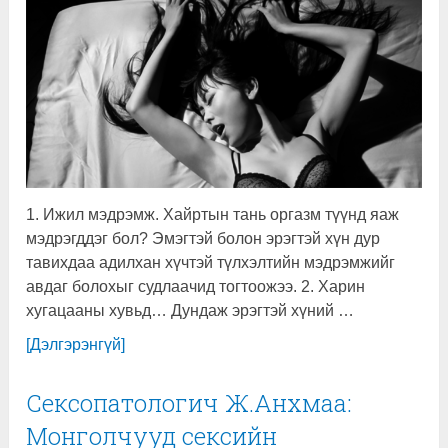
1. Ижил мэдрэмж. Хайртын тань оргазм түүнд яаж
мэдрэгддэг бол? Эмэгтэй болон эрэгтэй хүн дур
тавихдаа адилхан хүчтэй түлхэлтийн мэдрэмжийг
авдаг болохыг судлаачид тогтоожээ. 2. Харин
хугацааны хувьд… Дундаж эрэгтэй хүний …
[Дэлгэрэнгүй]
Сексопатологич Ж.Анхмаа:
Монголчууд сексийн