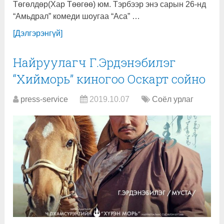
Төгөлдөр(Хар Төөгөө) юм. Тэрбээр энэ сарын 26-нд
“Амьдрал” комеди шоугаа “Аса” …
[Дэлгэрэнгүй]
Найруулагч Г.Эрдэнэбилэг
“Хийморь” киногоо Оскарт сойно
press-service
2019.10.07
Соёл урлаг