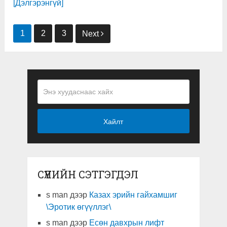
[Дэлгэрэнгүй]
Мэдээний
1
2
3
Next
цэс
Хайлт
СҮҮЛИЙН СЭТГЭГДЭЛ
s man
дээр
Казах эрийн гайхамшиг
\Эротик өгүүллэг\
s man
дээр
Есөн давхрын лифт