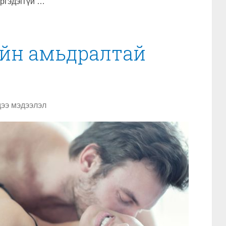
үргэдэггүй …
ийн амьдралтай
ээ мэдээлэл