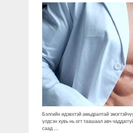
Бэлгийн идэвхтэй амьдралтай эмэгтэйчүүд
үлдсэн хувь нь огт таашаал авч чаддаггүй
саад …