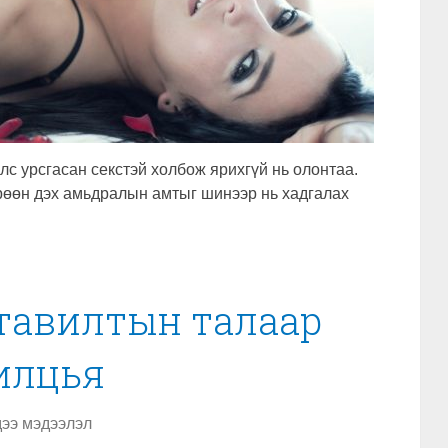
лс урсгасан секстэй холбож ярихгүй нь олонтаа.
өрөөн дэх амьдралын амтыг шинээр нь хадгалах
р тавилтын талаар
илцья
ээ мэдээлэл