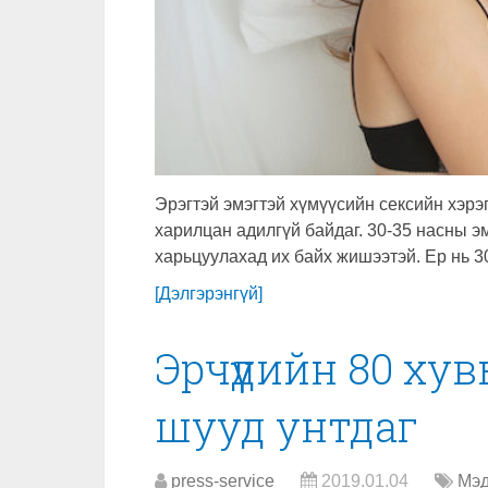
Эрэгтэй эмэгтэй хүмүүсийн сексийн хэрэ
харилцан адилгүй байдаг. 30-35 насны эм
харьцуулахад их байх жишээтэй. Ер нь 
[Дэлгэрэнгүй]
Эрчүүдийн 80 ху
шууд унтдаг
press-service
2019.01.04
Мэд