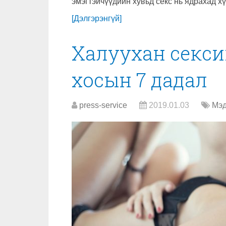
эмэгтэйчүүдийн хувьд секс нь ядрахад х
[Дэлгэрэнгүй]
Халуухан секс
хосын 7 дадал
press-service
2019.01.03
Мэд