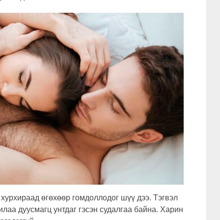
 хурхираад өгөхөөр гомдоллодог шүү дээ. Тэгвэл
лаа дуусмагц унтдаг гэсэн судалгаа байна. Харин