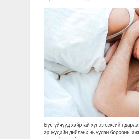
Бүсгүйчүүд хайртай хүнээ сексийн дараа
эрчүүдийн дийлэнх нь үүлэн борооны ажи