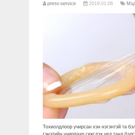
press-service
2019.01.06
Мэд
Тохиолдлоор учирсан хэн нэгэнтэй та бэ
гэнэтийн учирлаар сексдэх үед танд бэлг