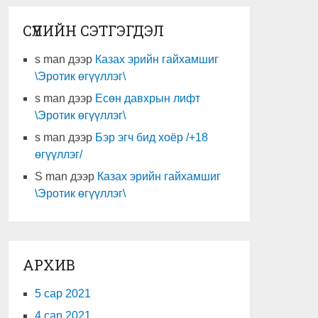
СҮҮЛИЙН СЭТГЭГДЭЛ
s man
дээр
Казах эрийн гайхамшиг
\Эротик өгүүллэг\
s man
дээр
Есөн давхрын лифт
\Эротик өгүүллэг\
s man
дээр
Бэр эгч бид хоёр /+18
өгүүллэг/
S man
дээр
Казах эрийн гайхамшиг
\Эротик өгүүллэг\
АРХИВ
5 сар 2021
4 сар 2021