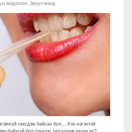
ээ мэдээлэл
,
Эрүүл мэнд
лгэвчгүй сексдэж байсан бол… Хэн нэгэнтэй
эвч байхгүй бол түүнээс татгалзаж чадах уу?