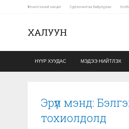
Үйлчилгээний нөхцөл
Сурталчилгаа байрлуулах
Холб
ХАЛУУН
НҮҮР ХУУДАС
МЭДЭЭ НИЙТЛЭХ
Эрүүл мэнд: Бэлг
тохиолдолд