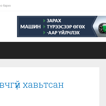
оо барих
эвчгүй хавьтсан