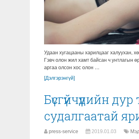
Удаан хугацааны харилцааг халуухан, хө
Гэвч олон жил хамт байсан ч унтлагын 
аргаа олсон хос олон …
[Дэлгэрэнгүй]
Бүсгүйчүүдийн ду
судалгаатай яр
press-service
2019.01.03
Мэд