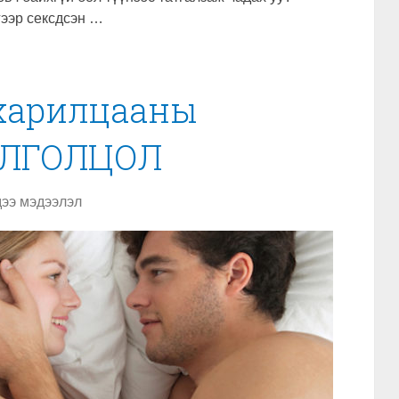
гээр сексдсэн …
 харилцааны
ЙЛГОЛЦОЛ
ээ мэдээлэл