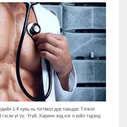
ийн 1-4 хувь нь тогтмол дур тавьдаг. Тэгвэл
 гэсэн үг үү. Үгүй. Харинн энд нэг л зүйл тэдэнд