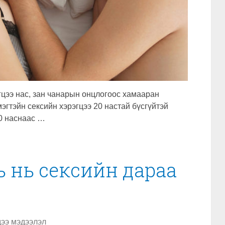
гцээ нас, зан чанарын онцлогоос хамааран
эгтэйн сексийн хэрэгцээ 20 настай бүсгүйтэй
30 наснаас …
вь нь сексийн дараа
ээ мэдээлэл