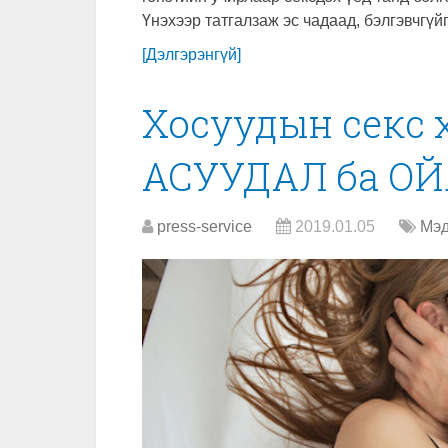
Үнэхээр татгалзаж эс чадаад, бэлгэвчгүй
[Дэлгэрэнгүй]
Хосуудын секс
АСУУДАЛ ба О
press-service
2019.01.05
Мэд